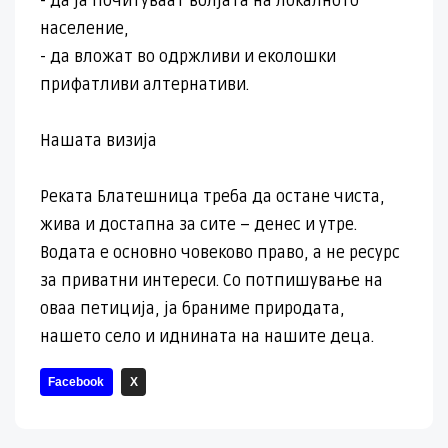
- да ја почитуваат волјата на локалното
население,
- да вложат во одржливи и еколошки
прифатливи алтернативи.
Нашата визија
Реката Блатешница треба да остане чиста,
жива и достапна за сите – денес и утре.
Водата е основно човеково право, а не ресурс
за приватни интереси. Со потпишување на
оваа петиција, ја браниме природата,
нашето село и иднината на нашите деца.
Facebook
X