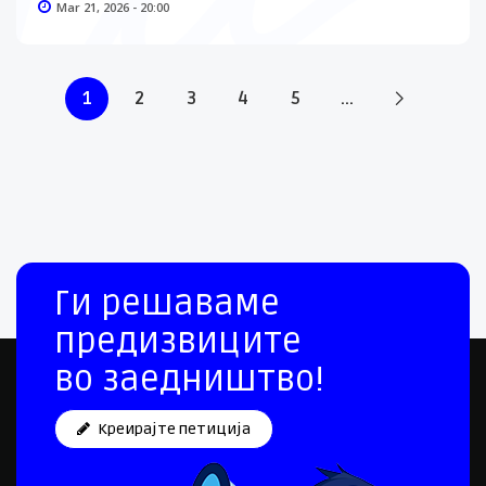
Mar 21, 2026 - 20:00
1
2
3
4
5
...
Ги решаваме
предизвиците
во заедништво!
Креирајте петиција