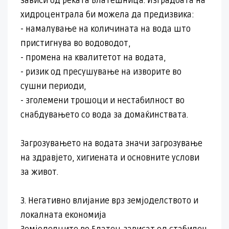
зависи од реката Блатешница. Изградбата на
хидроцентрала би можела да предизвика:
- намалување на количината на вода што
пристигнува во водоводот,
- промена на квалитетот на водата,
- ризик од пресушување на изворите во
сушни периоди,
- зголемени трошоци и нестабилност во
снабдувањето со вода за домаќинствата.
Загрозувањето на водата значи загрозување
на здравјето, хигиената и основните услови
за живот.
3. Негативно влијание врз земјоделството и
локалната економија