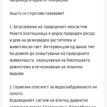
заедница и идните генерации.
Зошто се спротивставуваме?
1. Загрозување на природниот екосистем
Реката Блатешница е редок природен ресурс
и дом на разновиден растителен и
животински свет. Интервенции од ваков тип
би довеле до уништување на природните
живеалишта, нарушување на биолошката
рамнотежа и исчезнување на локални
видови.
2. Сериозна опасност за водоснабдувањето на
селото
Водоводниот систем на Блатец директно