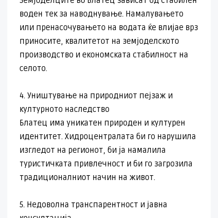
Земјоделците во Блатец зависат од стабилен
воден тек за наводнување. Намалувањето
или пренасочувањето на водата ќе влијае врз
приносите, квалитетот на земјоделското
производство и економската стабилност на
селото.
4. Уништување на природниот пејзаж и
културното наследство
Блатец има уникатен природен и културен
идентитет. Хидроцентралата би го нарушила
изгледот на регионот, би ја намалила
туристичката привлечност и би го загрозила
традиционалниот начин на живот.
5. Недоволна транспарентност и јавна