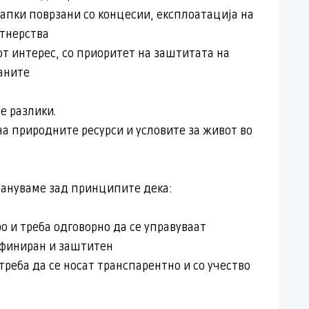
тапки поврзани со концесии, експлоатација на
ртнерства
от интерес, со приоритет на заштитата на
ѓаните
е разлики.
на природните ресурси и условите за живот во
тануваме зад принципите дека:
о и треба одговорно да се управуваат
дефиниран и заштитен
 треба да се носат транспарентно и со учество