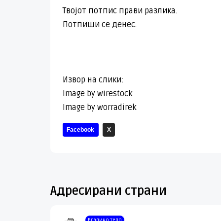
Твојот потпис прави разлика.
Потпиши се денес.
Извор на слики:
Image by wirestock
Image by worradirek
Facebook
X
Адресирани страни
Владино тело