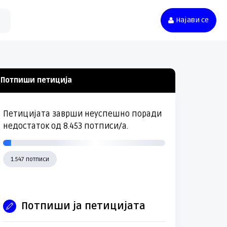
Најави се
Потпиши петиција
Петицијата заврши неуспешно поради
недостаток од 8.453 потписи/a.
1.547 потписи
Потпиши ја петицијата