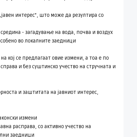
„јавен интерес“, што може да резултира со
средина - загадување на вода, почва и воздух
 особено во локалните заедници
а кој се предлагаат овие измени, а тоа е по
асправа и без суштинско учество на стручната и
орноста и заштитата на јавниот интерес,
аконски измени
авна расправа, со активно учество на
ални заедници