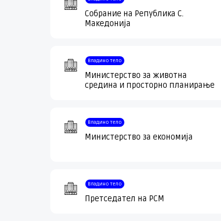
Собрание на Република С.
Македонија
Владино тело
Министерство за животна
средина и просторно планирање
Владино тело
Министерство за економија
Владино тело
Претседател на РСМ