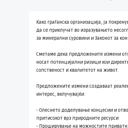
Како граѓанска организација, ја покрен
да се приклучат во изразувањето несо
за минерални суровини и Законот за ко
Сметаме дека предложените измени отв
носат потенцијални ризици кои директ
сопственост и квалитетот на живот.
Предложените измени создаваат реален
интерес, вклучувајќи:
- Олеснето доделување концесии и отво
притисокот врз природните ресурси
- Проширување на можностите приватни