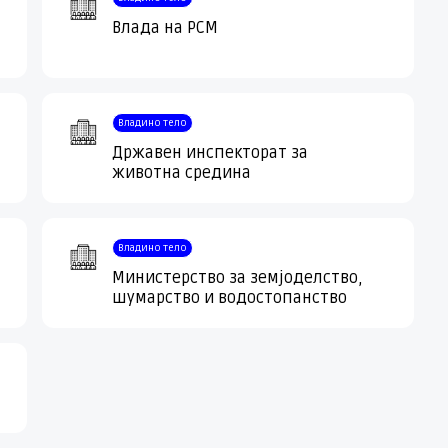
Влада на РСМ
Владино тело
Државен инспекторат за
животна средина
Владино тело
Министерство за земјоделство,
шумарство и водостопанство