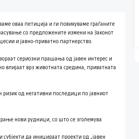
уваме оваа петиција и ги повикуваме граѓаните
гласување со предложените измени на Законот
нцесии и јавно-приватно партнерство.
ораат сериозни прашања од јавен интерес и
но влијаат врз животната средина, приватната
 ризик од негативни последици по јавниот
рање нови рудници, со што се зголемува
 субјекти да иницираат проекти од „јавен