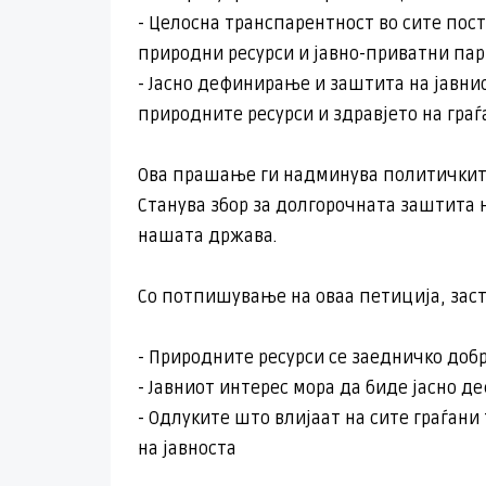
- Целосна транспарентност во сите пос
природни ресурси и јавно-приватни па
- Јасно дефинирање и заштита на јавни
природните ресурси и здравјето на гра
Ова прашање ги надминува политичкит
Станува збор за долгорочната заштита 
нашата држава.
Со потпишување на оваа петиција, зас
- Природните ресурси се заедничко добр
- Јавниот интерес мора да биде јасно 
- Одлуките што влијаат на сите граѓани
на јавноста