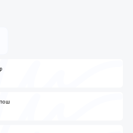
р
рпош