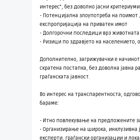
интерес“, без доволно јасни критериуми
- Потенцијална злоупотреба на поимот 
експропријација на приватен имот
- Долгорочни последици врз животната 
- Ризици по здравјето на населението,
Дополнително, загрижувачки е начинот н
скратена постапка, без доволна јавна р
граѓанската јавност.
Во интерес на транспарентноста, одгов
бараме:
- Итно повлекување на предложените з
- Организирање на широка, инклузивна ј
експерти, граѓански организации и лок